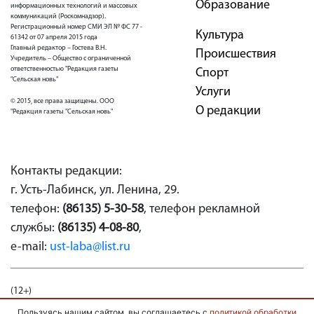
Образование
информационных технологий и массовых
коммуникаций (Роскомнадзор).
Регистрационный номер СМИ ЭЛ № ФС 77 -
Культура
61342 от 07 апреля 2015 года
Главный редактор – Гостева В.Н.
Проиcшествия
Учредитель – Общество с ограниченной
ответственностью "Редакция газеты
Спорт
"Сельская новь"
Услуги
© 2015, все права защищены. ООО
О редакции
"Редакция газеты "Сельская новь"
Контакты редакции:
г. Усть-Лабинск, ул. Ленина, 29.
телефон:
(86135) 5-30-58
, телефон рекламной
службы:
(86135) 4-08-80
,
e-mail:
ust-laba@list.ru
(12+)
Политика конфиденциальности
Пользовательское
Пользуясь нашим сайтом, вы соглашаетесь с
политикой обработки