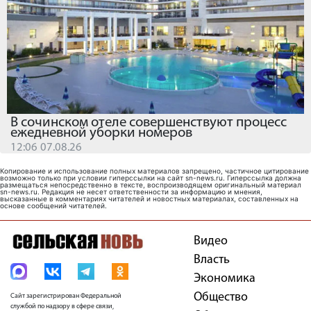
В сочинском отеле совершенствуют процесс
ежедневной уборки номеров
12:06 07.08.26
Копирование и использование полных материалов запрещено, частичное цитирование
возможно только при условии гиперссылки на сайт sn-news.ru. Гиперссылка должна
размещаться непосредственно в тексте, воспроизводящем оригинальный материал
sn-news.ru. Редакция не несет ответственности за информацию и мнения,
высказанные в комментариях читателей и новостных материалах, составленных на
основе сообщений читателей.
Видео
Власть
Экономика
Общество
Сайт зарегистрирован Федеральной
службой по надзору в сфере связи,